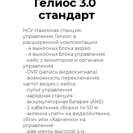
Гелиос 3.0 
стандарт
НСУ Наземная станция 
управления Гелиос в 
расширенной комплектации:
  - 4 выносных блока видео
  - 4 выносных блока управления
  -кейс с монитором и органами 
управления
  -DVR (запись видеосигнала)
  -возможность переключения 
частот видео с кейса
  -пульт управления
  -зарядная станция
  -аккумуляторная батарея (АКБ)
  -2 кабельные сборки по 50 м
  -антенна «патч» на видеоАнтенна 
«Яги» или «Харченко» на            
управление
  -две мачты высотой 4 м