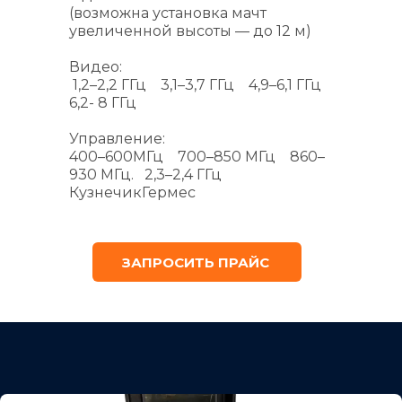
(возможна установка мачт 
увеличенной высоты — до 12 м)
Видео:
 1,2–2,2 ГГц    3,1–3,7 ГГц    4,9–6,1 ГГц    
6,2- 8 ГГц
Управление:
400–600МГц    700–850 МГц    860–
930 МГц.   2,3–2,4 ГГц   
КузнечикГермес
ЗАПРОСИТЬ ПРАЙС 